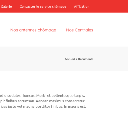
Galerie
Contacter le service chômage
Affiliation
s
Nos antennes chômage
Nos Centrales
Accueil
Documents
 odio sodales rhoncus. Morbi ut pellentesque turpis.
uscipit finibus accumsan. Aenean maximus consectetur
rices justo vel magna porttitor finibus. In mauris est,