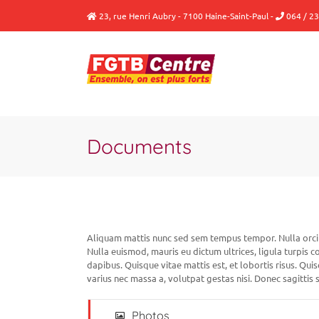
Passer
23, rue Henri Aubry - 7100 Haine-Saint-Paul
-
064 / 23
au
contenu
Documents
Aliquam mattis nunc sed sem tempus tempor. Nulla orci ni
Nulla euismod, mauris eu dictum ultrices, ligula turpis 
dapibus. Quisque vitae mattis est, et lobortis risus. Quis
varius nec massa a, volutpat gestas nisi. Donec sagittis so
Photos