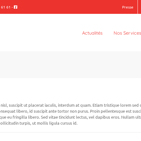
 61 61
-
Presse
Actualités
Nos Service
sl, suscipit ut placerat iaculis, interdum at quam. Etiam tristique lorem sed
consequat libero, id suscipit ante tortor non purus. Proin pellentesque est s
que eu fringilla libero. Sed vitae tincidunt lectus, vel dapibus eros. Nullam ult
llicitudin turpis, ut mollis ligula cursus id.