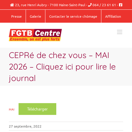
Passer
23, rue Henri Aubry - 7100 Haine-Saint-Paul
-
064 / 23 61 61
-
au
contenu
Presse
Galerie
Contacter le service chômage
Affiliation
CEPRé de chez vous – MAI
2026 – Cliquez ici pour lire le
journal
Télécharger
MAI
27 septembre, 2022