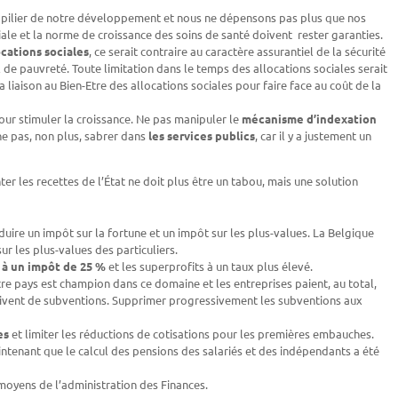
un pilier de notre développement et nous ne dépensons pas plus que nos
ciale et la norme de croissance des soins de santé doivent rester garanties.
ocations sociales
, ce serait contraire au caractère assurantiel de la sécurité
l de pauvreté. Toute limitation dans le temps des allocations sociales serait
liaison au Bien-Etre des allocations sociales pour faire face au coût de la
pour stimuler la croissance. Ne pas manipuler le
mécanisme d’indexation
 ne pas, non plus, sabrer dans
les services publics
, car il y a justement un
er les recettes de l’État ne doit plus être un tabou, mais une solution
duire un impôt sur la fortune et un impôt sur les plus-values. La Belgique
sur les plus-values des particuliers.
 à un impôt de 25 %
et les superprofits à un taux plus élevé.
e pays est champion dans ce domaine et les entreprises paient, au total,
çoivent de subventions. Supprimer progressivement les subventions aux
es
et limiter les réductions de cotisations pour les premières embauches.
tenant que le calcul des pensions des salariés et des indépendants a été
moyens de l’administration des Finances.