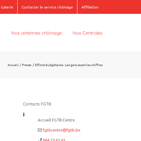
Galerie
Contacter le service chômage
Affiliation
s
Nos antennes chômage
Nos Centrales
Accueil
Presse
Efforts budgétaires : Les gens avant les chiffres
Contacts FGTB
Accueil FGTB Centre
fgtbcentre@fgtb.be
064 23 61 61