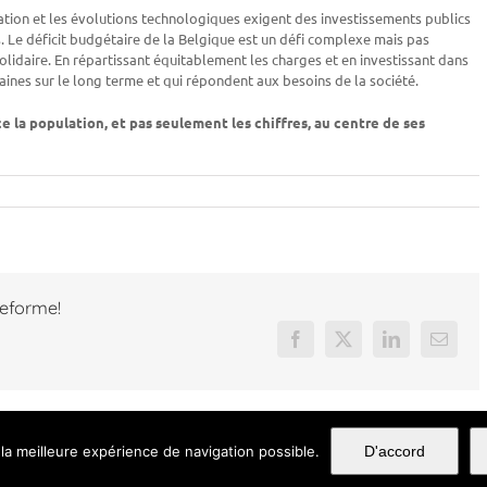
ation et les évolutions technologiques exigent des investissements publics
. Le déficit budgétaire de la Belgique est un défi complexe mais pas
olidaire. En répartissant équitablement les charges et en investissant dans
aines sur le long terme et qui répondent aux besoins de la société.
e la population, et pas seulement les chiffres, au centre de ses
teforme!
Facebook
X
LinkedIn
Email
la meilleure expérience de navigation possible.
D'accord
t 2018 FGTB - Centre |
Politique de confidentialité
|
Mentions Légales
| Tous droit