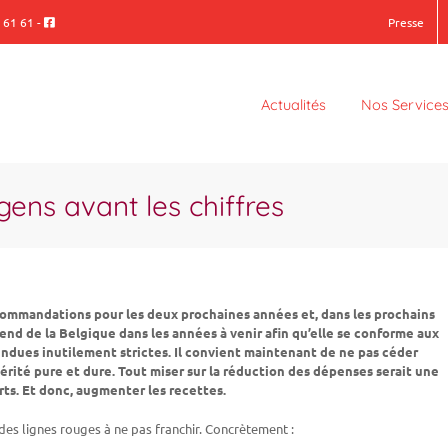
 61 61
-
Presse
Actualités
Nos Service
gens avant les chiffres
ommandations pour les deux prochaines années et, dans les prochains
ttend de la Belgique dans les années à venir afin qu’elle se conforme aux
ndues inutilement strictes. Il convient maintenant de ne pas céder
térité pure et dure. Tout miser sur la réduction des dépenses serait une
orts. Et donc, augmenter les recettes.
a des lignes rouges à ne pas franchir. Concrètement :