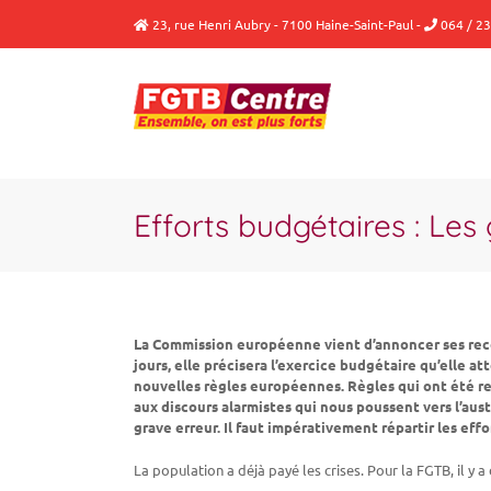
Passer
23, rue Henri Aubry - 7100 Haine-Saint-Paul
-
064 / 23
au
contenu
Efforts budgétaires : Les 
La Commission européenne vient d’annoncer ses rec
jours, elle précisera l’exercice budgétaire qu’elle a
nouvelles règles européennes. Règles qui ont été re
aux discours alarmistes qui nous poussent vers l’aus
grave erreur. Il faut impérativement répartir les eff
La population a déjà payé les crises. Pour la FGTB, il y 