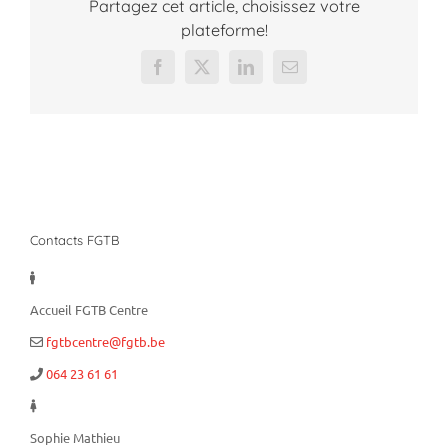
Partagez cet article, choisissez votre
plateforme!
Facebook
X
LinkedIn
Email
Contacts FGTB
Accueil FGTB Centre
fgtbcentre@fgtb.be
064 23 61 61
Sophie Mathieu