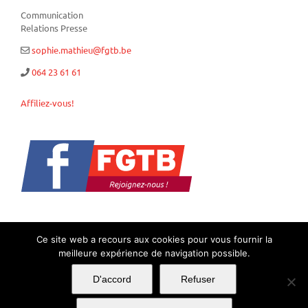
Communication
Relations Presse
sophie.mathieu@fgtb.be
064 23 61 61
Affiliez-vous!
Ce site web a recours aux cookies pour vous fournir la
meilleure expérience de navigation possible.
Copyright 2018 FGTB - Centre |
Politique de confidentialité
|
Mentions
D'accord
Refuser
Légales
| Tous droits réservés